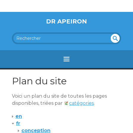
DR APEIRON
REC
UN
HER
DEF
INE
CH
ER
D
Plan du site
Voici un plan du site de toutes les pages
disponibles, triées par
catégories
.
en
fr
conception